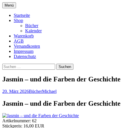
Zum
Menü
Inhalt
Druckshop
springen
Startseite
Shop
Bücher
Kalender
Warenkorb
AGB
Versandkosten
Impressum
Datenschutz
Suchen
nach:
Jasmin – und die Farben der Geschichte
20. März 2026
Bücher
Michael
Jasmin – und die Farben der Geschichte
Artikelnummer:
62
Stückpreis:
16,00 EUR