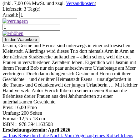
(inkl. 7,00 0% MwSt. und zzgl.
Versandkosten
)
Lieferzeit: 3 Tag(e)
Anzahl:
Jasmin, Gesine und Herma sind unterwegs in einer ostfriesischen
Kleinstadt. Allerdings wird dieses Trio dort niemals Arm in Arm an
der nächsten Straßenecke auftauchen – allein schon, weil die drei
Frauen in verschiedenen Zeitaltern leben. Eigentlich will Jasmin mit
ihrem Freund Bob nur ein paar unbeschwerte Urlaubstage am Meer
verbringen. Doch dann drängen sich Gesine und Herma mit ihrer
Geschichte – und der ihrer Heimatstadt Esens – unaufgefordert in
die Traum- und Gedankenwelt der jungen Urlauberin … Mit leichter
Hand verwebt Autor Frerich Ihben in seinem neuen Roman die
Erlebnisse dreier Frauen aus drei Jahrhunderten zu einer
unterhaltsamen Geschichte.
Preis: 16,00 Eruo
Umfang: 200 Seiten
Format: 12,5 x 18 cm
ISBN : ‎
978-3941163508
Erscheinungstermin: April 2026
Beitragsnavigation
←
Inas Reise durch die Nacht: Vom Vogelzug eines Rotkehlchens